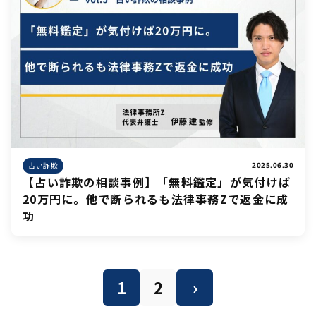
占い詐欺
2025.06.30
【占い詐欺の相談事例】「無料鑑定」が気付けば
20万円に。他で断られるも法律事務Zで返金に成
功
投
1
2
›
稿
の
ペ