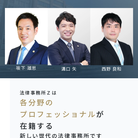
坂下 雄思
溝口 矢
西野 良和
法律事務所Ｚは
各分野の
プロフェッショナル
が
在籍する
新しい世代の法律事務所
です