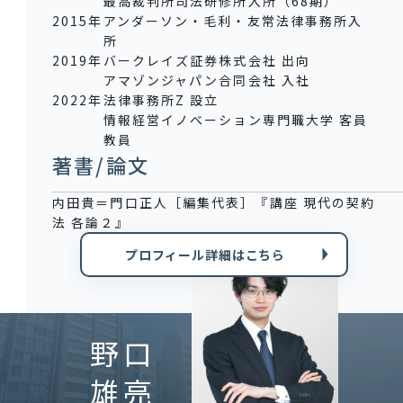
最高裁判所司法研修所入所（68期）
2015年
アンダーソン・毛利・友常法律事務所入
所
2019年
バークレイズ証券株式会社 出向
アマゾンジャパン合同会社 入社
2022年
法律事務所Z 設立
情報経営イノベーション専門職大学 客員
教員
著書/論文
内田貴＝門口正人［編集代表］『講座 現代の契約
法 各論２』
プロフィール詳細はこちら
野口
雄亮