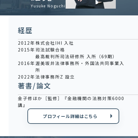
Yusuke Noguchi
経歴
2012年
株式会社IHI 入社
2015年
司法試験合格
最高裁判所司法研修所 入所（69期）
2016年
渥美坂井法律事務所・外国法共同事業入
所
2022年
法律事務所Z 設立
著書/論文
金子修ほか［監修］『金融機関の法務対策6000
講』
プロフィール詳細はこちら