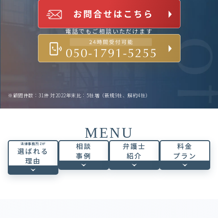
電話でもご相談いただけます
※顧問件数：31件 対2022年末比：5社増（新規9社、解約4社）
MENU
法律事務所Zが
相談
弁護士
料金
選ばれる
事例
紹介
プラン
理由